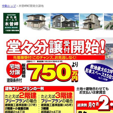
中駒トップ
＞木曽岬町開発分譲地