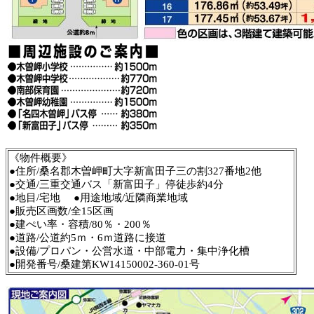
《物件概要》
●住所/桑名郡木曽岬町大字新富田子三の割327番地2他
●交通/三重交通バス「新富田子」停徒歩約4分
●地目/宅地 ●用途地域/近隣商業地域
●販売区画数/全15区画
●建ぺい率・容積/80％・200％
●道路/公道約5ｍ・6ｍ道路に接道
●設備/プロパン・公営水道・中部電力・集中浄化槽
●開発番号/桑建第KW14150002-360-01号