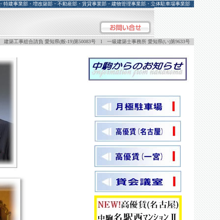
・特建事業部・増改築部・不動産部・賃貸事業部・建物管理事業部・立体駐車場事業部
l 建築工事総合請負 愛知県(般-19)第50083号 l 一級建築士事務所 愛知県(い)第9633号