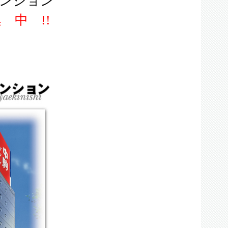
ンション
 中 !!