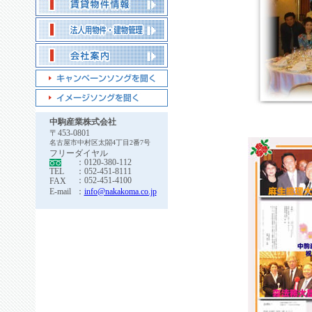
中駒産業株式会社
〒453-0801
名古屋市中村区太閤4丁目2番7号
フリーダイヤル
：0120-380-112
TEL
：052-451-8111
：052-451-4100
FAX
E-mail
：
info@nakakoma.co.jp