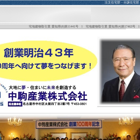
注文住宅部・分譲住宅部
宅地建物取引業 愛知県(8)第11441号 l 宅地建物取引業 愛知県(4)第17463号 