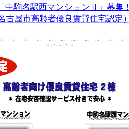
「中駒名駅西マンションⅡ」募集
名古屋市高齢者優良賃貸住宅認定
*・－・*・－・*・－・*・－・*・－・*・－・*・－・*・－・*・－・*・－・*・
－・*・－・*・－