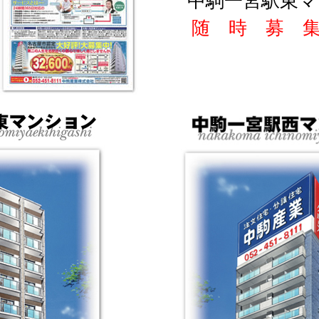
中駒一宮駅東マ
随 時 募 集