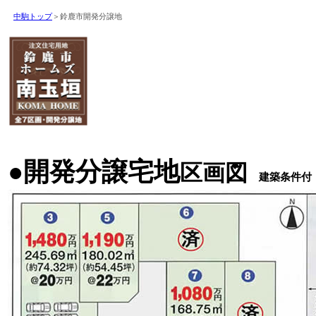
中駒トップ
＞鈴鹿市開発分譲地
●開発分譲宅地
区画図
建築条件付