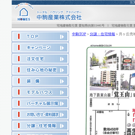
注
宅地建物取引業 愛知県(8)第11441号 l 宅地建物取引業 愛知
中駒TOP
＞
分譲・住宅情報
＞月ヶ丘売