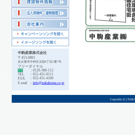
中駒産業株式会社
〒453-0801
名古屋市中村区太閤4丁目2番7号
フリーダイヤル
：0120-380-112
TEL
：052-451-8111
：052-451-4100
FAX
E-mail
：
info@nakakoma.co.jp
Copyritht (C) NAK