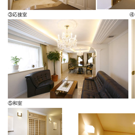
③応接室
④
⑤和室