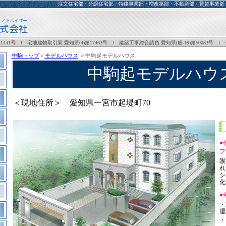
注文住宅部・分譲住宅部・特建事業部・増改築部・不動産部・賃貸事業部
1441号 l 宅地建物取引業 愛知県(4)第17463号 l 建築工事総合請負 愛知県(般-19)第50083号 l
中駒トップ
＞
モデルハウス
＞中駒起モデルハウス
中駒起モデルハウ
＜現地住所＞ 愛知県一宮市起堤町70
●
フ
眼
れ
シ
化
●
・
湿
・