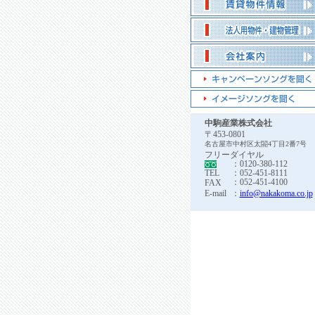
中駒産業株式会社
〒453-0801
名古屋市中村区太閤4丁目2番7号
フリーダイヤル
：0120-380-112
TEL
：052-451-8111
：052-451-4100
FAX
E-mail
：
info@nakakoma.co.jp