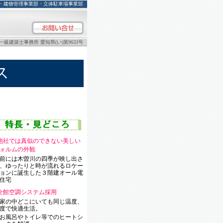
・建物管理事業部・立体駐車場事業部
 一級建築士事務所 愛知県(い)第9633号
ス
他社では真似のできない美しい
ォルムの外観
前には木曽川の四季が映し出さ
、ゆったりと時が流れるロケー
ョンに誕生した３階建オール電
住宅
全館空調システム採用
家の中どこにいても同じ温度、
度で快適生活。
お風呂やトイレ等でのヒートシ