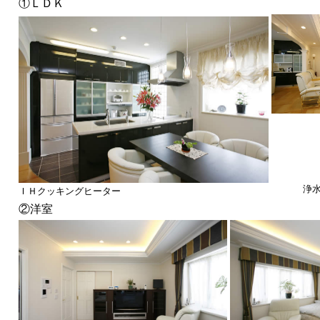
①ＬＤＫ
浄
ＩＨクッキングヒーター
②洋室