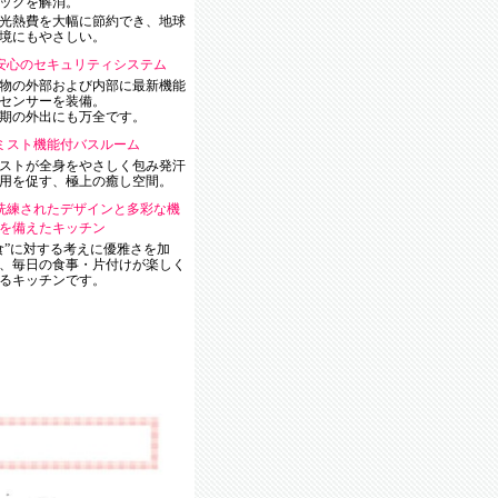
ックを解消。
光熱費を大幅に節約でき、地球
境にもやさしい。
安心のセキュリティシステム
物の外部および内部に最新機能
センサーを装備。
期の外出にも万全です。
ミスト機能付バスルーム
ストが全身をやさしく包み発汗
用を促す、極上の癒し空間。
洗練されたデザインと多彩な機
を備えたキッチン
食”に対する考えに優雅さを加
、毎日の食事・片付けが楽しく
るキッチンです。