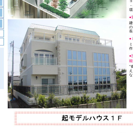
ョ
・
環
●
建
の
長
●
ミ
作
●
能
“
え
な