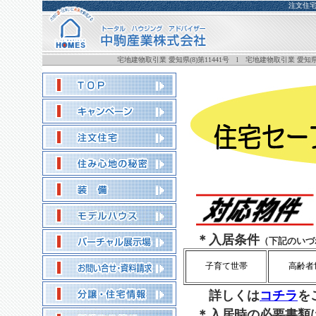
注文住
宅地建物取引業 愛知県(8)第11441号 l 宅地建物取引業 愛知県(
＊入居条件
（下記のいづ
子育て世帯
高齢者
詳しくは
コチラ
を
＊入居時の必要書類