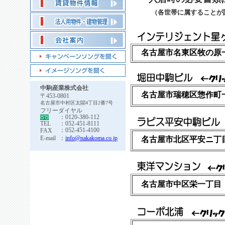
（各世帯に属することが
名古屋市名東区牧の原
中駒産業株式会社
名古屋市瑞穂区惣作町
〒453-0801
名古屋市中村区太閤4丁目2番7号
フリーダイヤル
：0120-380-112
TEL
：052-451-8111
：052-451-4100
FAX
E-mail
：
info@nakakoma.co.jp
名古屋市北区平安ニ丁
名古屋市中区栄一丁目